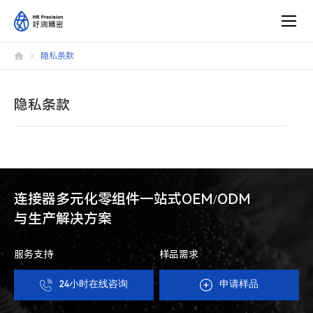
东
隐私条款
莞
市
好
润
精
隐私条款
密
电
子
有
限
公
司
连接器多元化零组件一站式OEM/ODM
与生产解决方案
服务支持
样品需求
24小时在线咨询
申请样品