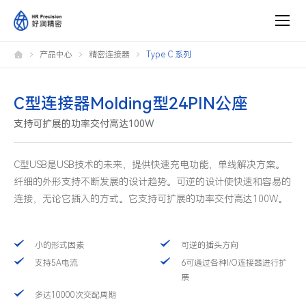
C
产品中心
精密连接器
Type C 系列
型
连
接
器
插
C型连接器Molding型24PIN公座
针
型
支持可扩展的功率交付高达100W
16PIN
公
座
C型USB是USB技术的未来，提供快速充电功能，单线解决方案。
纤细的外形支持不断发展的设计趋势。可逆的设计使快速和容易的
连接，无论它插入的方式。它支持可扩展的功率交付高达100W。
小的形式因素
可逆的插头方向
支持5A电流
6可通过各种I/O连接器进行扩
展
多达10000次交配周期