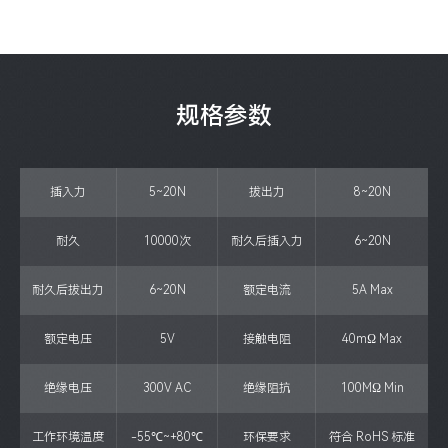
规格参数
插入力
5~20N
拔出力
8~20N
耐久
10000次
耐久后插入力
6~20N
耐久后拔出力
6~20N
额定电流
5A Max
额定电压
5V
接触电阻
40mΩ Max
绝缘电压
300V AC
绝缘阻抗
100MΩ Min
工作环境温度
-55℃~+80℃
环保要求
符合 RoHS 标准