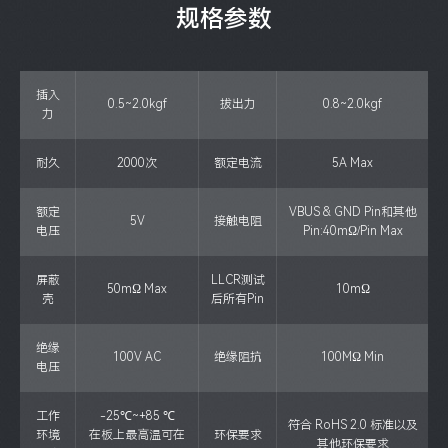
规格参数
插入
0.5~2.0kgf
拔出力
0.8~2.0kgf
力
耐久
2000次
额定电流
5A Max
额定
VBUS & GND Pin和其他
5V
接触电阻
电压
Pin:40mΩ/Pin Max
屏蔽
LLCR测试
50mΩ Max
10mΩ
壳
后所有Pin
绝缘
100V AC
绝缘阻抗
100MΩ Min
电压
工作
-25℃~+85 ℃
符合 RoHS 2.0 标准以及
环境
在板上最高温可在
环保要求
其他环保要求