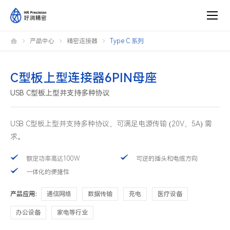
C
产品中心
精密连接器
Type C 系列
型
板
上
型
连
C型板上型连接器6PIN母座
接
器
USB C型板上型并支持多种协议
6PIN
母
座
USB C型板上型并支持多种协议，可满足电源传输 (20V，5A) 需
求。
额定功率高达100W
可逆的插头和电缆方向
一体化的便捷性
产品应用：
通信网络
数据传输
充电
医疗设备
办公设备
家电等行业