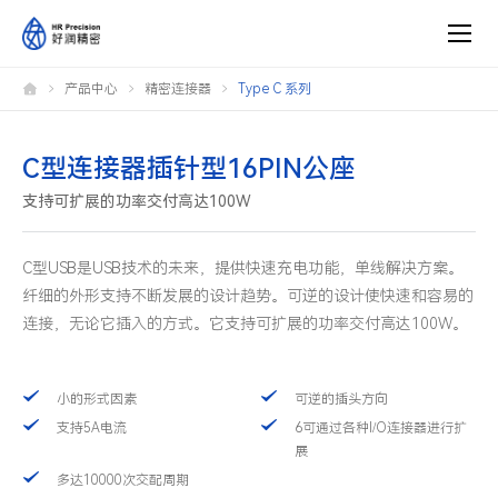
C
产品中心
精密连接器
Type C 系列
型
连
接
器
插
C型连接器插针型16PIN公座
针
型
支持可扩展的功率交付高达100W
16PIN
公
座
C型USB是USB技术的未来，提供快速充电功能，单线解决方案。
纤细的外形支持不断发展的设计趋势。可逆的设计使快速和容易的
连接，无论它插入的方式。它支持可扩展的功率交付高达100W。
小的形式因素
可逆的插头方向
支持5A电流
6可通过各种I/O连接器进行扩
展
多达10000次交配周期