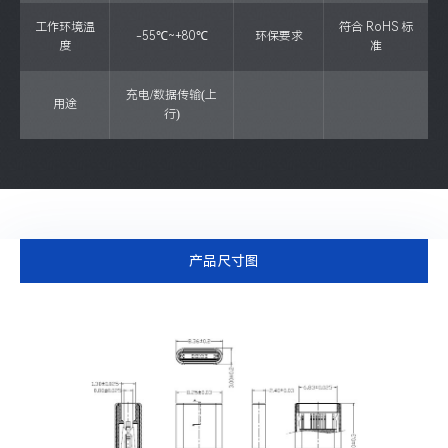
工作环境温
符合 RoHS 标
-55℃~+80℃
环保要求
度
准
充电/数据传输(上
用途
行)
产品尺寸图