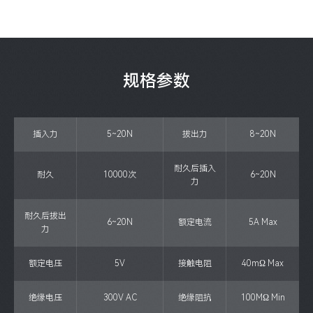
规格参数
插入力
5~20N
拔出力
8~20N
耐久后插入
耐久
10000次
6~20N
力
耐久后拔出
6~20N
额定电流
5A Max
力
额定电压
5V
接触电阻
40mΩ Max
绝缘电压
300V AC
绝缘阻抗
100MΩ Min